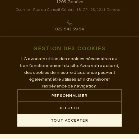
1205 Genève
Courrier :
Rue du Conseil-Général 18, CP 423, 1211 Genève 4
022 543 59 54
GESTION DES COOKIES
info@lg-avocats.ch
LG avocats utilise des cookies nécessaires au
bon fonctionnement du site. Avec votre accord,
des cookies de mesure d’audience peuvent
également être utilisés afin d’améliorer
l’expérience de navigation.
©
2026
LG avocats.
Tous droits réservés.
PERSONNALISER
🐝 Climbee | Digital. Automations. Performance.
REFUSER
Mentions légales
Politique de confidentialité
Gestion des cookies
TOUT ACCEPTER